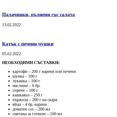
Палачинки, пълнени със салата
13.02.2022
Катък с печени чушки
05.02.2022
НЕОБХОДИМИ СЪСТАВКИ:
картофи – 200 г варени или печени
шунка – 100 г
луканка – 100 г
маслини – 6 бр.
сирене – 100 г
кашкавал – 250 г
пържола – 200 г на скара
яйца – 4 бр. варени
доматен сос – 200 мл
сметана за готвене – 100 мл