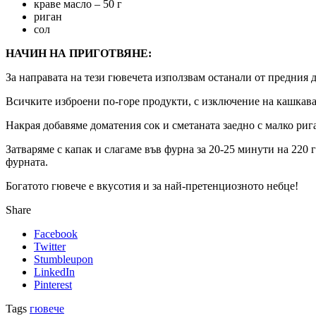
краве масло – 50 г
риган
сол
НАЧИН НА ПРИГОТВЯНЕ:
За направата на тези гювечета използвам останали от предния д
Всичките изброени по-горе продукти, с изключение на кашкавала
Накрая добавяме доматения сок и сметаната заедно с малко рига
Затваряме с капак и слагаме във фурна за 20-25 минути на 220 
фурната.
Богатото гювече е вкусотия и за най-претенциозното небце!
Share
Facebook
Twitter
Stumbleupon
LinkedIn
Pinterest
Tags
гювече