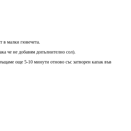
ят в малки гювечета.
така че не добавям допълнително сол).
връщаме още 5-10 минути отново със затворен капак във