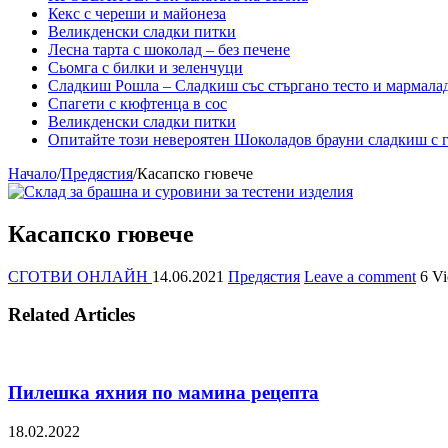
Кекс с череши и майонеза
Великденски сладки питки
Лесна тарта с шоколад – без печене
Сьомга с билки и зеленчуци
Сладкиш Рошла – Сладкиш със стъргано тесто и мармала
Спагети с кюфтенца в сос
Великденски сладки питки
Опитайте този невероятен Шоколадов брауни сладкиш с г
Начало
/
Предястия
/
Касапско гювече
Касапско гювече
СГОТВИ ОНЛАЙН
14.06.2021
Предястия
Leave a comment
6 V
Related Articles
Пилешка яхния по мамина рецепта
18.02.2022