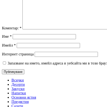
Коментар:
*
Име
*
Имейл
*
Интернет страница
Запазване на името, имейл адреса и уебсайта ми в този брау
Всички
Десерти
Закуски
Напитки
Основни ястия
Предястия
Салати