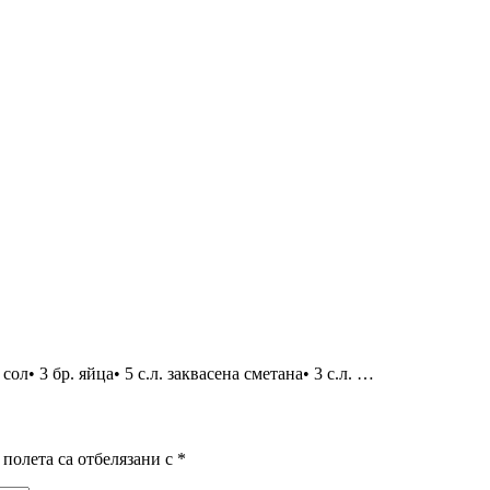
• 3 бр. яйца• 5 с.л. заквасена сметана• 3 с.л. …
полета са отбелязани с
*