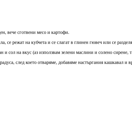
ен, вече сготвени месо и картофи.
, се режат на кубчета и се слагат в глинен гювеч или се раздел
н и сол на вкус (аз използвам зелени маслини и солено сирене, 
градуса, след което отваряме, добавяме настъргания кашкавал и 