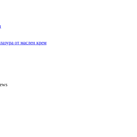
д
лазура от маслен крем
iews