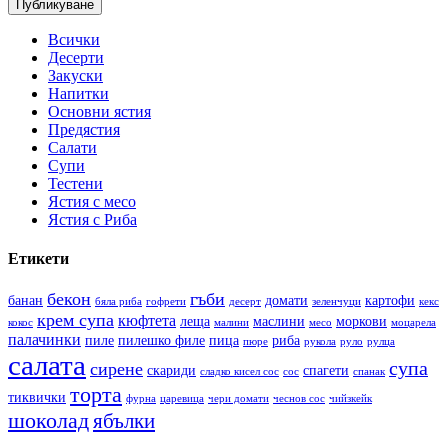
Всички
Десерти
Закуски
Напитки
Основни ястия
Предястия
Салати
Супи
Тестени
Ястия с месо
Ястия с Риба
Етикети
бекон
гъби
банан
домати
картофи
бяла риба
гофрети
десерт
зеленчуци
кекс
крем супа
кюфтета
леща
маслини
моркови
кокос
малини
месо
моцарела
палачинки
пиле
пилешко филе
пица
риба
пюре
рукола
руло
рулца
салата
супа
сирене
скариди
спагети
сладко кисел сос
сос
спанак
торта
тиквички
фурна
царевица
чери домати
чеснов сос
чийзкейк
шоколад
ябълки