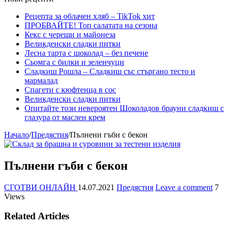
Рецепта за облачен хляб – TikTok хит
ПРОБВАЙТЕ! Топ салатата на сезона
Кекс с череши и майонеза
Великденски сладки питки
Лесна тарта с шоколад – без печене
Сьомга с билки и зеленчуци
Сладкиш Рошла – Сладкиш със стъргано тесто и
мармалад
Спагети с кюфтенца в сос
Великденски сладки питки
Опитайте този невероятен Шоколадов брауни сладкиш с
глазура от маслен крем
Начало
/
Предястия
/
Пълнени гъби с бекон
Пълнени гъби с бекон
СГОТВИ ОНЛАЙН
14.07.2021
Предястия
Leave a comment
7
Views
Related Articles