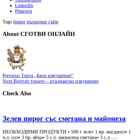
LinkedIn
Pinterest
Tags
бекон
пълнение гъби
About СГОТВИ ОНЛАЙН
Previous
Торта „Бяло изкушение“
Next
Витело тонато – италианско изкушение
Check Also
Зелев пирог със сметана и майонеза
НЕОБХОДИМИ ПРОДУКТИ • 500 г зеле• 1 вр. магданоз• 1
ч.л. сол• 3 бр. яйца• 5 с.л. заквасена сметана• 3 с.л. …