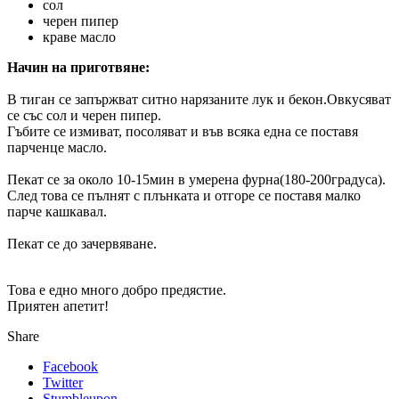
сол
черен пипер
краве масло
Начин на приготвяне:
В тиган се запържват ситно нарязаните лук и бекон.Овкусяват
се със сол и черен пипер.
Гъбите се измиват, посоляват и във всяка една се поставя
парченце масло.
Пекат се за около 10-15мин в умерена фурна(180-200градуса).
След това се пълнят с плънката и отгоре се поставя малко
парче кашкавал.
Пекат се до зачервяване.
Това е едно много добро предястие.
Приятен апетит!
Share
Facebook
Twitter
Stumbleupon